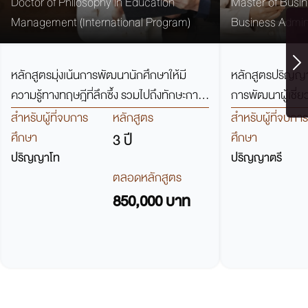
วิชาการจัดการศึกษา (หลักสูตร
Doctor of Philosophy in Education
(หลักสูตรภาษ
Master of Busin
Management (International Program)
Business Admini
นานาชาติ)
Program)
หลักสูตรมุ่งเน้นการพัฒนานักศึกษาให้มี
หลักสูตรปริญญาโท
ความรู้ทางทฤษฎีที่ลึกซึ้ง รวมไปถึงทักษะการ
การพัฒนาผู้เชี่ย
วิจัยที่หลากหลาย มีความสามารถในการคิด
ด้านการบริหารธุรกิจขั้นสูง 
สำหรับผู้ที่จบการ
หลักสูตร
สำหรับผู้ที่จบการ
วิเคราะห์และแก้ปัญหาอย่างมีประสิทธิภาพ
ในอนาคตในสาขา
ศึกษา
3 ปี
ศึกษา
ปริญญาโท
ปริญญาตรี
ตลอดหลักสูตร
850,000 บาท