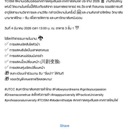
TCISM จัดงานเฉลิมฉลองเทศกาลตรุษจีนและเทศกาลโคมไฟ ประจำปี 2026 🧧 งานที่ยิ่งใหญ่
แห่งปี โดยงานในครั้งนี้ได้รับเกียรติจาก รองศาสตราจารย์ ดร.วีระชาติ กิเลนทอง รองอธิการบดี
อาวุโสสายงานวิชาการและงานวิจัย กล่าวเปิดงานในครั้งนี้ 🤗 และงานดังกล่าวจัดโดย วิทยาลัย
นานาชาติไทย – จีน เพื่อการจัดการ และมหาวิทยาลัยหมิงฉวน
วันที่ 4 มีนาคม 2026 เวลา 13:00 น. ณ. อาคาร 3 ชั้น 1 🎊
ไฮไลท์กิจกรรมภายในงาน: 🐉
✅ การแสดงเชิดสิงโตหัวม้า
✅ การแสดงสิงโตปีนเสาดอกเหมย
✅ การแสดงหงษ์ร่อนมังกรรำ
✅ การแสดงงิ้วเปลี่ยนหน้า (川剧变脸)
✅ การแสดงหุ่นเชิดเปลี่ยนหน้า
🎁 ลงทะเบียนเข้าร่วมงาน รับ “อั่งเปา” ได้ทันที
🎁 ของขวัญพิเศษแจกฟรีตลอดงาน!
#UTCC #มหาวิทยาลัยหอการค้าไทย #Followyourdreams #igniteyourpassion
#Dreamscometrue #เด็กหัวการค้า #Happyuniversity #PracticeUniversity
#professionaluniversity #TCISM #Modernlifestyle #เทศกาลตรุษจีนและเทศกาลโคมไฟ
Share